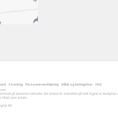
ment
Foredrag
Personvernerklæring
Vilkår og betingelser
FAQ
lsen
r innhold på eksterne nettsider det lenkes til. Innholdet på Helt Digital er beskytte
e tillatt uten avtale.
gital AS