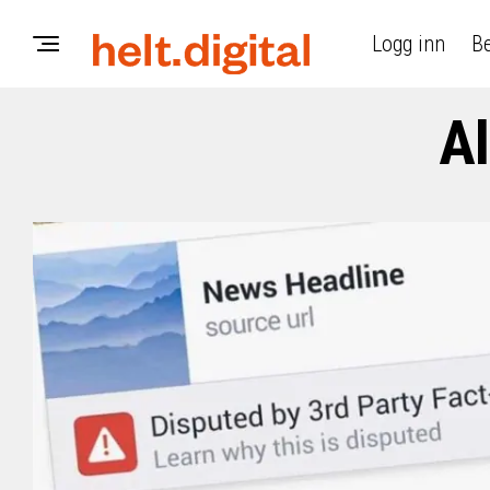
Logg inn
Be
Al