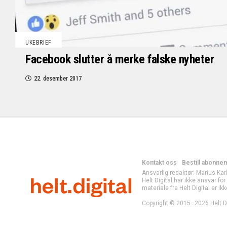
UKEBRIEF
Facebook slutter å merke falske nyheter
22. desember 2017
Kontakt oss
Bestill abonne
Ansvarlig redaktør: Marius Kar
Helt Digital har ikke ansvar fo
materiale fra Helt Digital er ikk
Copyright © 2015–2026 Helt Di