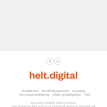
Kontakt oss
Bestill abonnement
Foredrag
Personvernerklæring
Vilkår og betingelser
FAQ
Ansvarlig redaktør: Marius Karlsen
Helt Digital har ikke ansvar for innhold på eksterne nettsider det