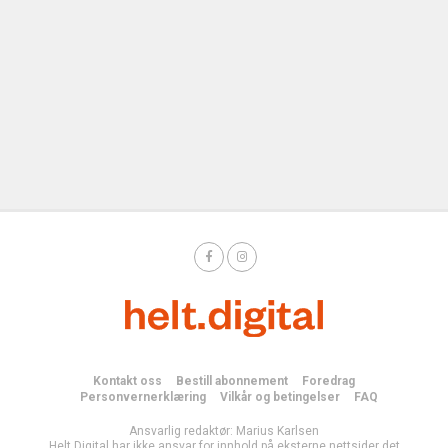
Kontakt oss
Bestill abonnement
Foredrag
Personvernerklæring
Vilkår og betingelser
FAQ
Ansvarlig redaktør: Marius Karlsen
Helt Digital har ikke ansvar for innhold på eksterne nettsider det