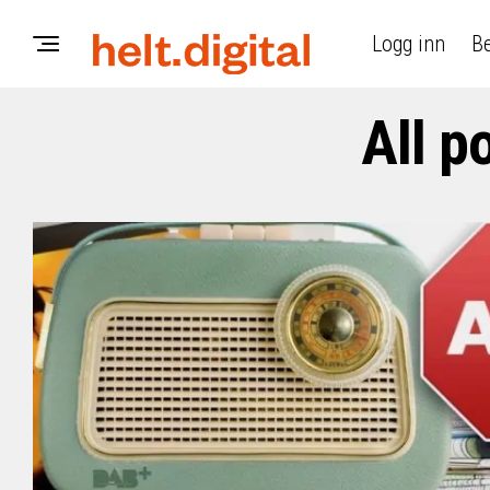
Logg inn
Be
All p