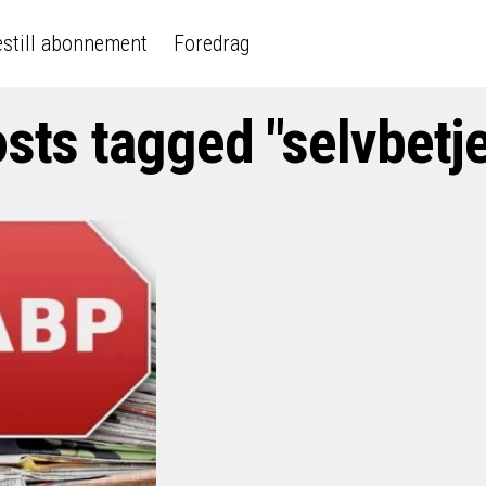
still abonnement
Foredrag
osts tagged "selvbetj