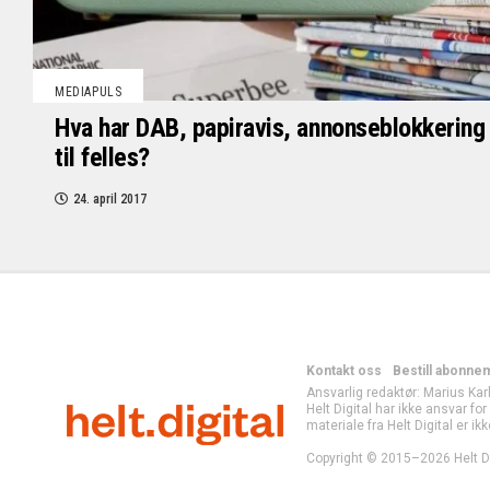
MEDIAPULS
Hva har DAB, papiravis, annonseblokkering 
til felles?
24. april 2017
Kontakt oss
Bestill abonne
Ansvarlig redaktør: Marius Kar
Helt Digital har ikke ansvar fo
materiale fra Helt Digital er ikk
Copyright © 2015–2026 Helt Di