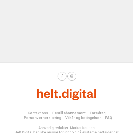
Kontakt oss
Bestill abonnement
Foredrag
Personvernerklæring
Vilkår og betingelser
FAQ
Ansvarlig redaktør: Marius Karlsen
Helt Digital har ikke ansvar for innhold på eksterne nettsider det