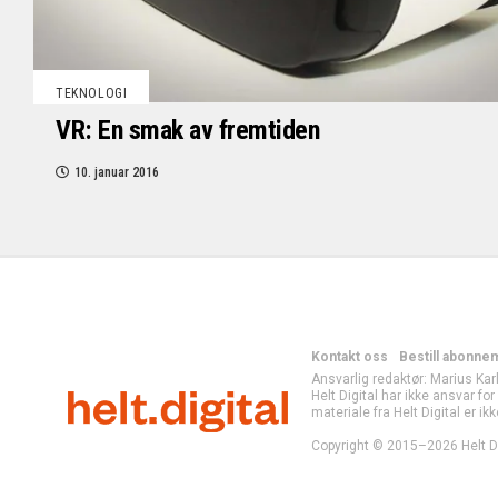
TEKNOLOGI
VR: En smak av fremtiden
10. januar 2016
Kontakt oss
Bestill abonne
Ansvarlig redaktør: Marius Kar
Helt Digital har ikke ansvar fo
materiale fra Helt Digital er ikk
Copyright © 2015–2026 Helt Di