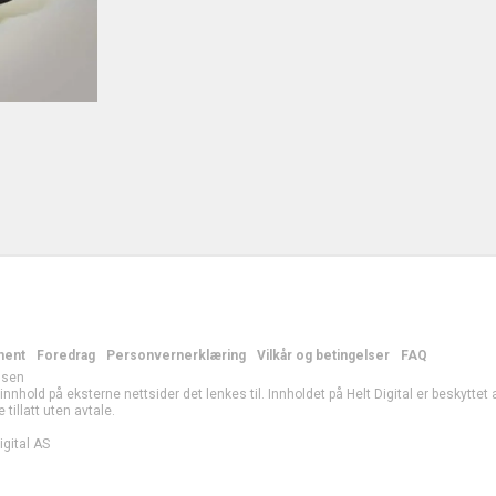
ment
Foredrag
Personvernerklæring
Vilkår og betingelser
FAQ
lsen
r innhold på eksterne nettsider det lenkes til. Innholdet på Helt Digital er beskytte
e tillatt uten avtale.
gital AS