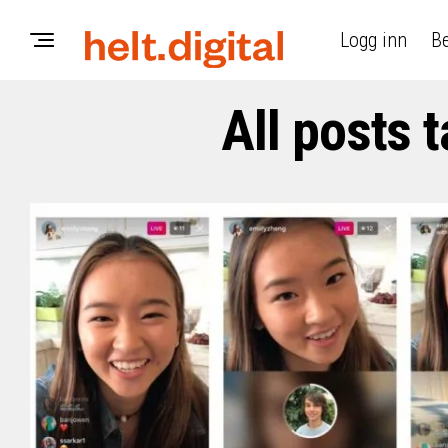
Logg inn
Be
All posts 