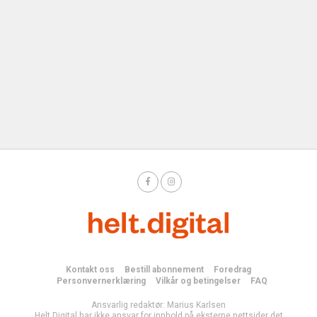
Kontakt oss
Bestill abonnement
Foredrag
Personvernerklæring
Vilkår og betingelser
FAQ
Ansvarlig redaktør: Marius Karlsen
Helt Digital har ikke ansvar for innhold på eksterne nettsider det