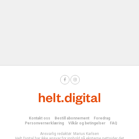
Kontakt oss
Bestill abonnement
Foredrag
Personvernerklæring
Vilkår og betingelser
FAQ
Ansvarlig redaktør: Marius Karlsen
Helt Digital har ikke ansvar for innhold på eksterne nettsider det