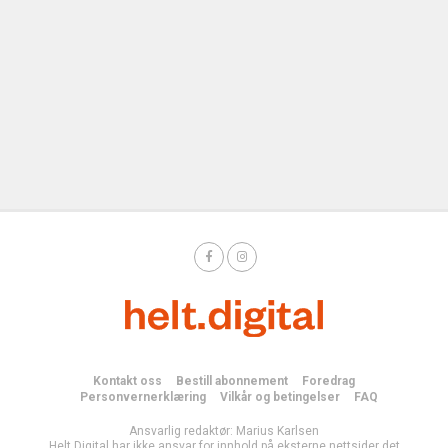
Kontakt oss
Bestill abonnement
Foredrag
Personvernerklæring
Vilkår og betingelser
FAQ
Ansvarlig redaktør: Marius Karlsen
Helt Digital har ikke ansvar for innhold på eksterne nettsider det