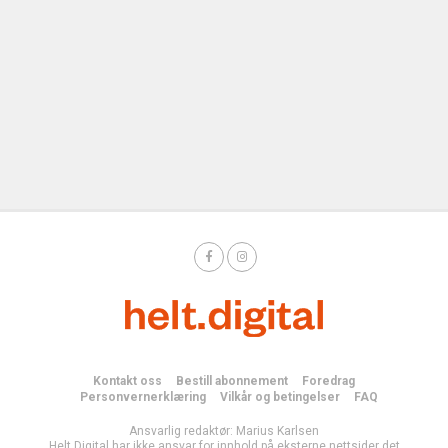
Kontakt oss
Bestill abonnement
Foredrag
Personvernerklæring
Vilkår og betingelser
FAQ
Ansvarlig redaktør: Marius Karlsen
Helt Digital har ikke ansvar for innhold på eksterne nettsider det