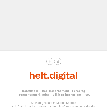
Kontakt oss
Bestill abonnement
Foredrag
Personvernerklæring
Vilkår og betingelser
FAQ
Ansvarlig redaktør: Marius Karlsen
Helt Digital har ikke ansvar for innhold på eksterne nettsider det