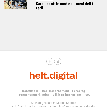
Carstens siste ønske ble mest delt i
april
Kontakt oss
Bestill abonnement
Foredrag
Personvernerklæring
Vilkår og betingelser
FAQ
Ansvarlig redaktør: Marius Karlsen
Helt Digital har ikke ansvar for innhold på eksterne nettsider det