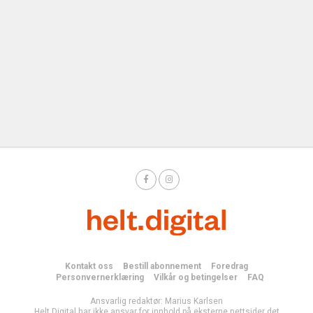
Kontakt oss
Bestill abonnement
Foredrag
Personvernerklæring
Vilkår og betingelser
FAQ
Ansvarlig redaktør: Marius Karlsen
Helt Digital har ikke ansvar for innhold på eksterne nettsider det