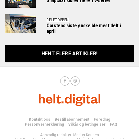
Snapchat sikrer flere TV-serier
DELETOPPEN
Carstens siste ønske ble mest delt i
april
HENT FLERE ARTIKLER!
Kontakt oss
Bestill abonnement
Foredrag
Personvernerklæring
Vilkår og betingelser
FAQ
Ansvarlig redaktør: Marius Karlsen