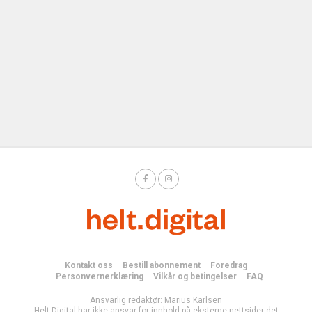
Kontakt oss
Bestill abonnement
Foredrag
Personvernerklæring
Vilkår og betingelser
FAQ
Ansvarlig redaktør: Marius Karlsen
Helt Digital har ikke ansvar for innhold på eksterne nettsider det