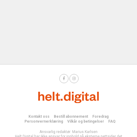
Kontakt oss
Bestill abonnement
Foredrag
Personvernerklæring
Vilkår og betingelser
FAQ
Ansvarlig redaktør: Marius Karlsen
Helt Digital har ikke ansvar for innhold på eksterne nettsider det