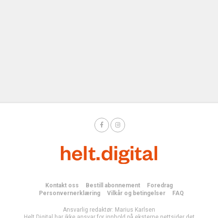
Kontakt oss
Bestill abonnement
Foredrag
Personvernerklæring
Vilkår og betingelser
FAQ
Ansvarlig redaktør: Marius Karlsen
Helt Digital har ikke ansvar for innhold på eksterne nettsider det