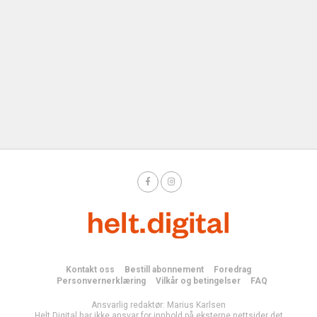
Kontakt oss
Bestill abonnement
Foredrag
Personvernerklæring
Vilkår og betingelser
FAQ
Ansvarlig redaktør: Marius Karlsen
Helt Digital har ikke ansvar for innhold på eksterne nettsider det