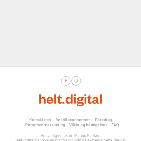
Kontakt oss
Bestill abonnement
Foredrag
Personvernerklæring
Vilkår og betingelser
FAQ
Ansvarlig redaktør: Marius Karlsen
Helt Digital har ikke ansvar for innhold på eksterne nettsider det