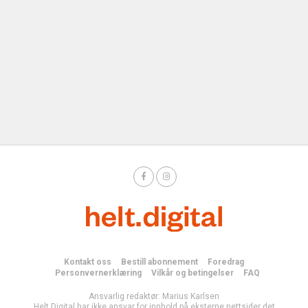
Kontakt oss
Bestill abonnement
Foredrag
Personvernerklæring
Vilkår og betingelser
FAQ
Ansvarlig redaktør: Marius Karlsen
Helt Digital har ikke ansvar for innhold på eksterne nettsider det