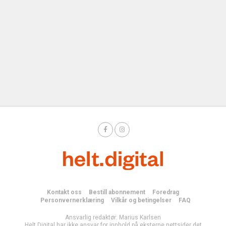
Kontakt oss
Bestill abonnement
Foredrag
Personvernerklæring
Vilkår og betingelser
FAQ
Ansvarlig redaktør: Marius Karlsen
Helt Digital har ikke ansvar for innhold på eksterne nettsider det