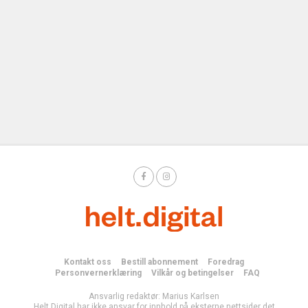
Kontakt oss
Bestill abonnement
Foredrag
Personvernerklæring
Vilkår og betingelser
FAQ
Ansvarlig redaktør: Marius Karlsen
Helt Digital har ikke ansvar for innhold på eksterne nettsider det