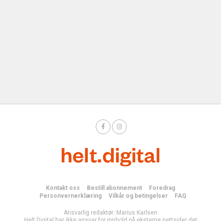
Kontakt oss
Bestill abonnement
Foredrag
Personvernerklæring
Vilkår og betingelser
FAQ
Ansvarlig redaktør: Marius Karlsen
Helt Digital har ikke ansvar for innhold på eksterne nettsider det