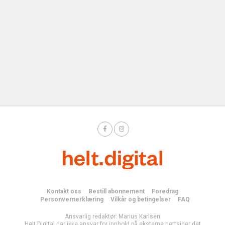
Kontakt oss
Bestill abonnement
Foredrag
Personvernerklæring
Vilkår og betingelser
FAQ
Ansvarlig redaktør: Marius Karlsen
Helt Digital har ikke ansvar for innhold på eksterne nettsider det