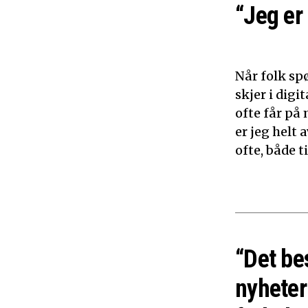
“Jeg er
Når folk sp
skjer i dig
ofte får på 
er jeg helt
ofte, både 
“Det be
nyheter