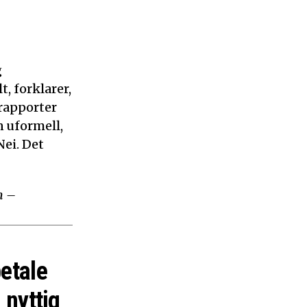
g
, forklarer,
 rapporter
n uformell,
ei. Det
m –
betale
 nyttig