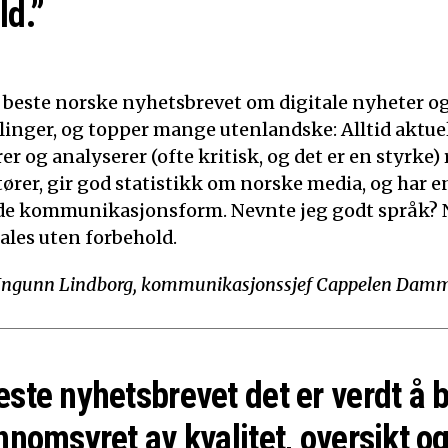
ld.”
t beste norske nyhetsbrevet om digitale nyheter o
linger, og topper mange utenlandske: Alltid aktuelt
 og analyserer (ofte kritisk, og det er en styrke)
tører, gir god statistikk om norske media, og har e
de kommunikasjonsform. Nevnte jeg godt språk? N
ales uten forbehold.
Ingunn Lindborg, kommunikasjonssjef Cappelen Dam
este nyhetsbrevet det er verdt å 
nnomsyret av kvalitet, oversikt og