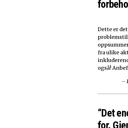
forbeho
Dette er de
problemstil
oppsummerer
fra ulike ak
inkluderen
også! Anbef
– 
“Det en
for. Gje