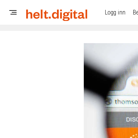
Logg inn
Be