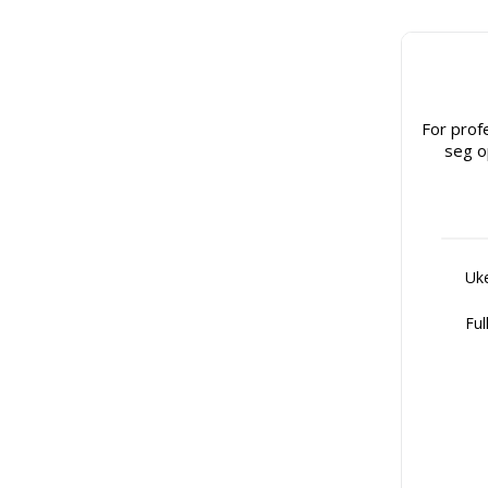
For prof
seg o
Uke
Ful