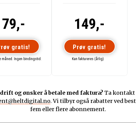
79,-
149,-
røv gratis!
Prøv gratis!
te måned. Ingen bindingstid.
Kan faktureres (årlig)
drift og ønsker å betale med faktura?
Ta kontakt
nt@heltdigital.no
. Vi tilbyr også rabatter ved best
fem eller flere abonnement.