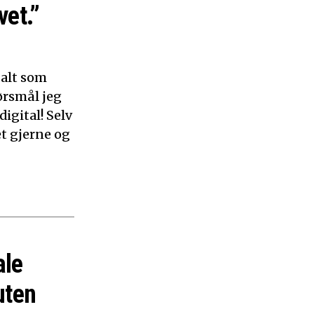
vet.”
 alt som
ørsmål jeg
digital! Selv
et gjerne og
ale
uten