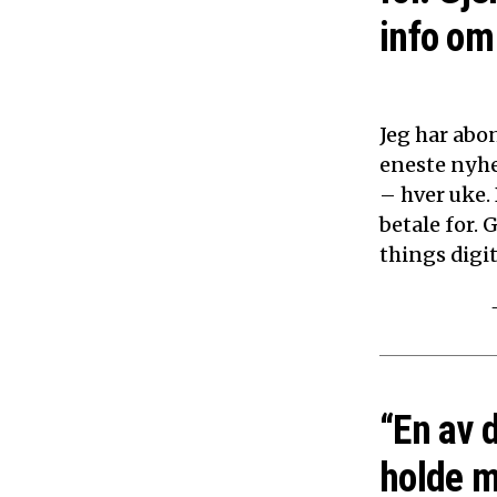
info om 
Jeg har abon
eneste nyhe
– hver uke.
betale for. 
things digita
“En av 
holde m