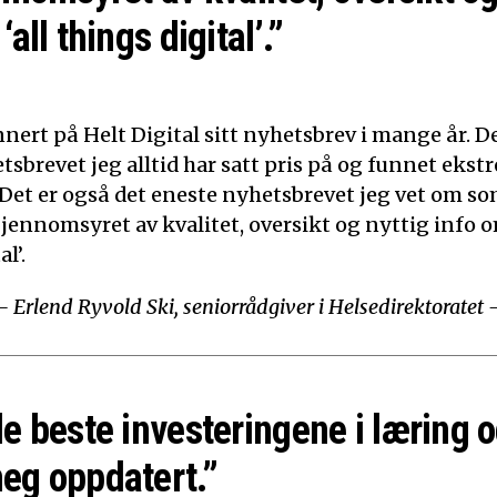
‘all things digital’.”
nert på Helt Digital sitt nyhetsbrev i mange år. De
tsbrevet jeg alltid har satt pris på og funnet ekst
 Det er også det eneste nyhetsbrevet jeg vet om som
Gjennomsyret av kvalitet, oversikt og nyttig info o
l’.
– Erlend Ryvold Ski, seniorrådgiver i Helsedirektoratet 
de beste investeringene i læring o
eg oppdatert.”