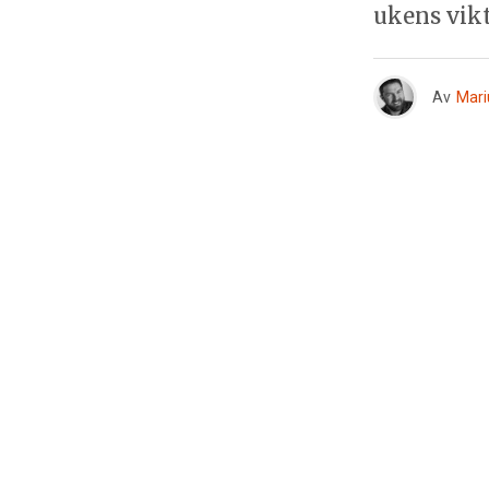
ukens vik
Av
Mari