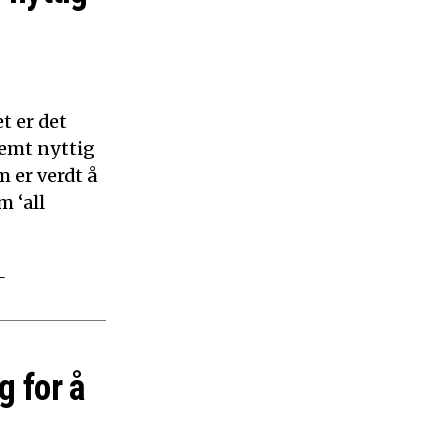
t er det
remt nyttig
 er verdt å
m ‘all
–
g for å