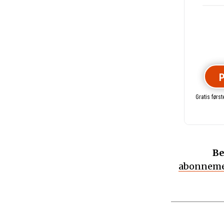
P
Gratis førs
Be
abonneme