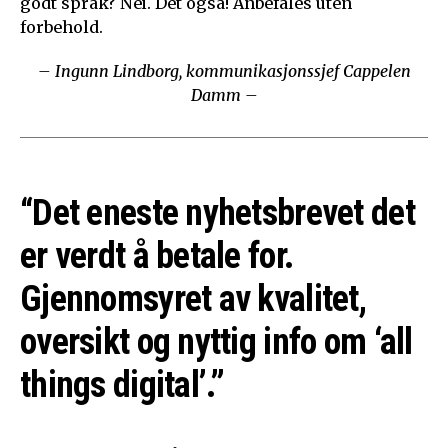
godt språk? Nei. Det også! Anbefales uten
forbehold.
– Ingunn Lindborg, kommunikasjonssjef Cappelen
Damm –
“Det eneste nyhetsbrevet det
er verdt å betale for.
Gjennomsyret av kvalitet,
oversikt og nyttig info om ‘all
things digital’.”