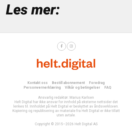
Les mer:
Kontakt oss
Bestill abonnement
Foredrag
Personvernerklæring
Vilkår og betingelser
FAQ
Ansvarlig redaktør: Marius Karlsen
Helt Digital har ikke ansvar for innhold på eksterne nettsider det
lenkes til. Innholdet på Helt Digital er beskyttet av åndsverkloven.
Kopiering og republisering av materiale fra Helt Digital er ikke tillatt
uten avtale.
Copyright © 2015–2026 Helt Digital AS