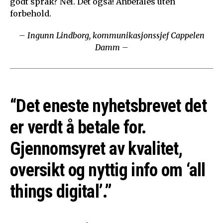
godt språk? Nei. Det også! Anbefales uten
forbehold.
– Ingunn Lindborg, kommunikasjonssjef Cappelen
Damm –
“Det eneste nyhetsbrevet det
er verdt å betale for.
Gjennomsyret av kvalitet,
oversikt og nyttig info om ‘all
things digital’.”