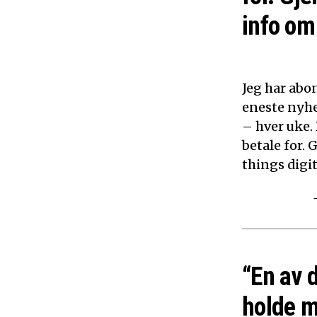
info om 
Jeg har abon
eneste nyhe
– hver uke.
betale for. 
things digita
“En av 
holde m