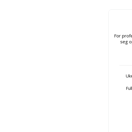
For prof
seg o
Uke
Ful