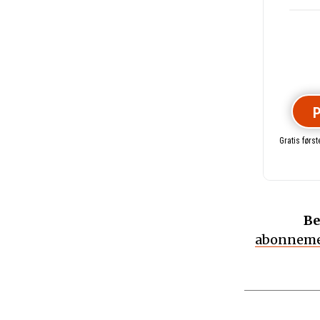
P
Gratis førs
Be
abonneme