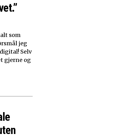
vet.”
 alt som
ørsmål jeg
digital! Selv
et gjerne og
ale
uten