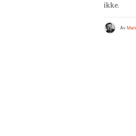
ikke.
Av
Mari