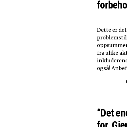
forbeho
Dette er de
problemstil
oppsummerer
fra ulike ak
inkluderen
også! Anbef
– 
“Det en
for. Gje