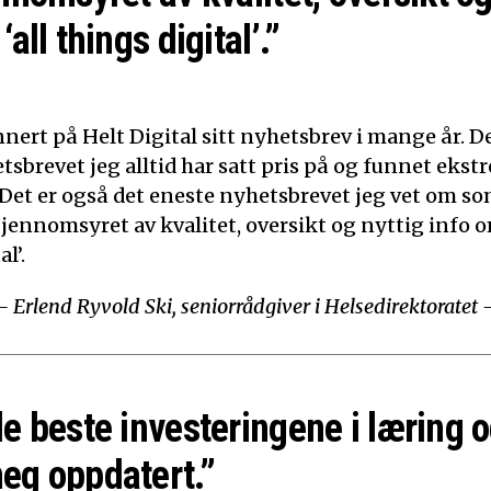
‘all things digital’.”
nert på Helt Digital sitt nyhetsbrev i mange år. De
tsbrevet jeg alltid har satt pris på og funnet ekst
 Det er også det eneste nyhetsbrevet jeg vet om som
Gjennomsyret av kvalitet, oversikt og nyttig info o
l’.
– Erlend Ryvold Ski, seniorrådgiver i Helsedirektoratet 
de beste investeringene i læring o
eg oppdatert.”