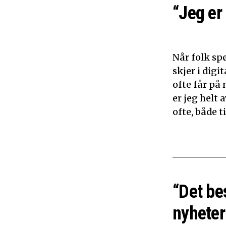
“Jeg er
Når folk sp
skjer i dig
ofte får på 
er jeg helt
ofte, både 
“Det be
nyheter