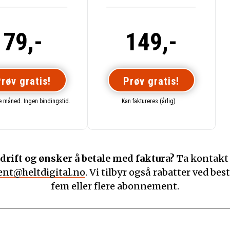
79,-
149,-
røv gratis!
Prøv gratis!
te måned. Ingen bindingstid.
Kan faktureres (årlig)
drift og ønsker å betale med faktura?
Ta kontakt
nt@heltdigital.no
. Vi tilbyr også rabatter ved best
fem eller flere abonnement.