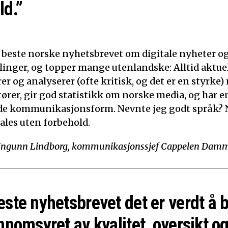
ld.”
t beste norske nyhetsbrevet om digitale nyheter o
linger, og topper mange utenlandske: Alltid aktuelt
 og analyserer (ofte kritisk, og det er en styrke)
tører, gir god statistikk om norske media, og har e
de kommunikasjonsform. Nevnte jeg godt språk? N
ales uten forbehold.
Ingunn Lindborg, kommunikasjonssjef Cappelen Dam
este nyhetsbrevet det er verdt å 
nnomsyret av kvalitet, oversikt og