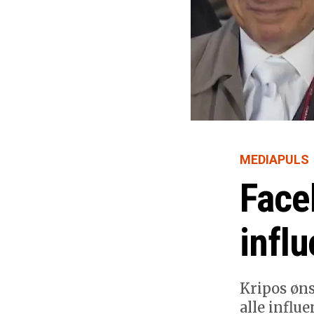
MEDIAPULS
Face
infl
Kripos øns
alle influe