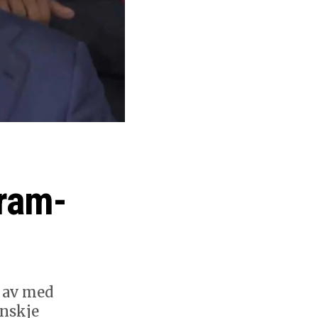
gram-
r av med
anskje