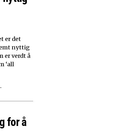
t er det
remt nyttig
 er verdt å
m ‘all
–
g for å