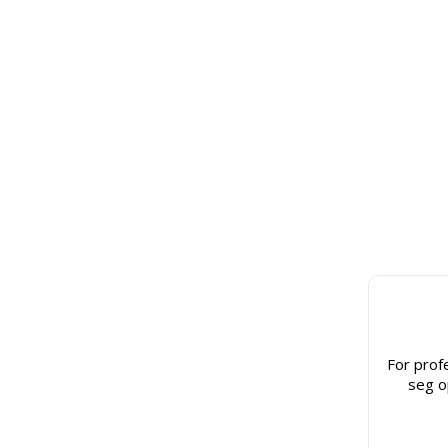
For prof
seg o