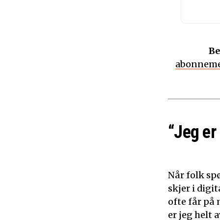
Be
abonneme
“Jeg er
Når folk sp
skjer i dig
ofte får på 
er jeg helt