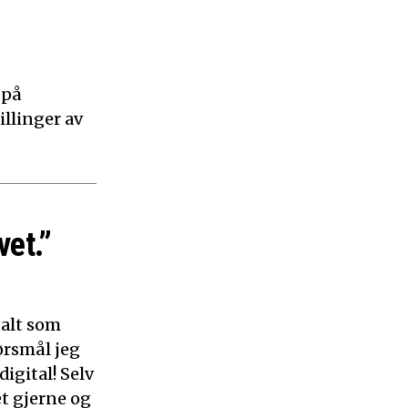
 på
illinger av
vet.”
 alt som
ørsmål jeg
digital! Selv
et gjerne og