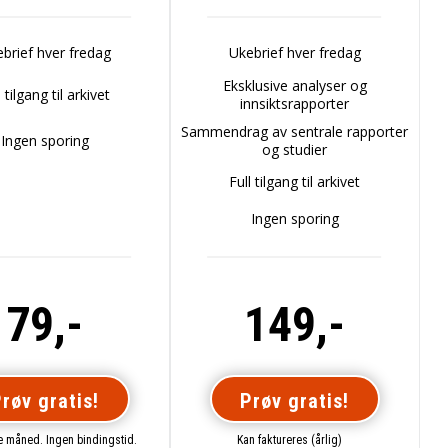
brief hver fredag
Ukebrief hver fredag
Eksklusive analyser og
l tilgang til arkivet
innsiktsrapporter
Sammendrag av sentrale rapporter
Ingen sporing
og studier
Full tilgang til arkivet
Ingen sporing
79,-
149,-
røv gratis!
Prøv gratis!
te måned. Ingen bindingstid.
Kan faktureres (årlig)