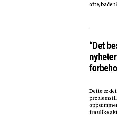
ofte, både 
“Det be
nyheter
forbeho
Dette er de
problemstil
oppsummerer
fra ulike ak