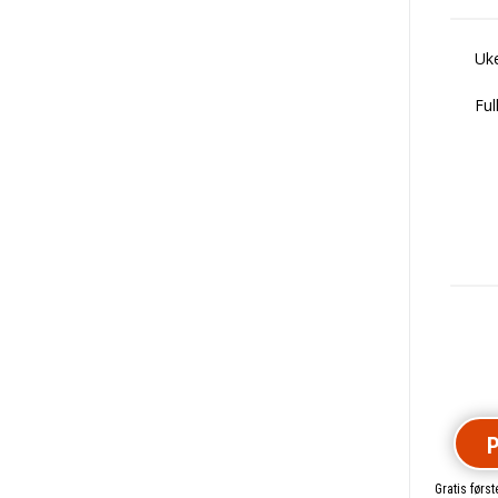
Uke
Ful
P
Gratis førs