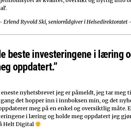
Gjennomsyret av kvalitet, oversikt og nyttig info o
l’.
– Erlend Ryvold Ski, seniorrådgiver i Helsedirektoratet 
de beste investeringene i læring o
eg oppdatert.”
 eneste nyhetsbrevet jeg er påmeldt, jeg tar meg tid
 gang det hopper inn i innboksen min, og det nyh
t oppdaterer meg på en enkel og oversiktlig måte. E
teringene i læring og holde meg oppdatert jeg gjør
 Helt Digital