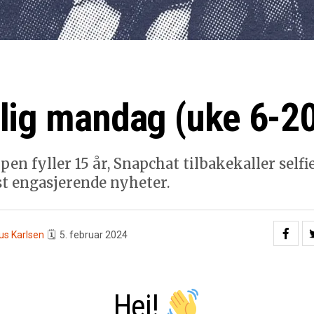
lig mandag (uke 6-2
en fyller 15 år, Snapchat tilbakekaller self
t engasjerende nyheter.
us Karlsen
🗓
5. februar 2024
Hei!