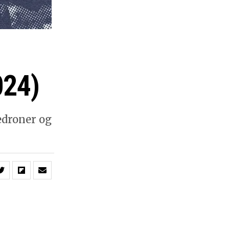
024)
iedroner og