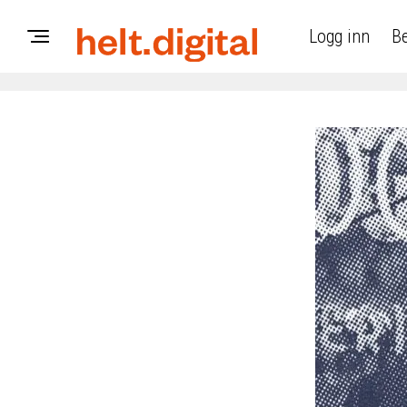
Logg inn
Be