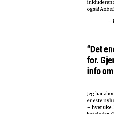
inkluderen
også! Anbef
– 
“Det en
for. Gje
info om 
Jeg har abon
eneste nyhe
– hver uke.