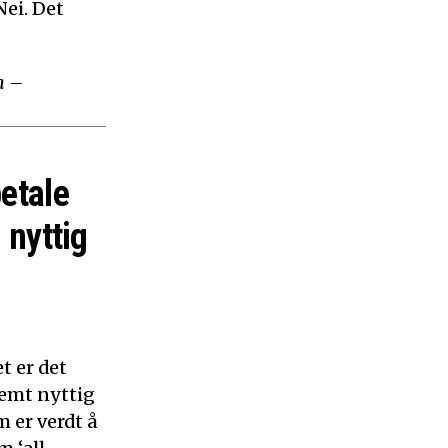
ei. Det
m –
betale
 nyttig
t er det
remt nyttig
 er verdt å