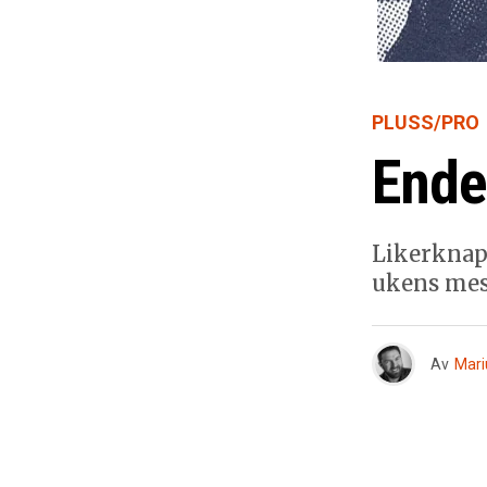
PLUSS/PRO
Ende
Likerknapp
ukens mes
Av
Mari