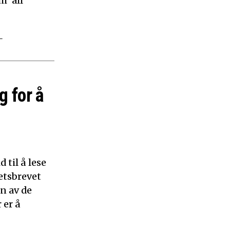
m ‘all
–
g for å
 til å lese
etsbrevet
n av de
 er å