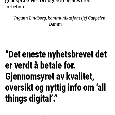
godt språk? Nei. Det også! Anbefales uten
forbehold.
– Ingunn Lindborg, kommunikasjonssjef Cappelen
Damm –
“Det eneste nyhetsbrevet det
er verdt å betale for.
Gjennomsyret av kvalitet,
oversikt og nyttig info om ‘all
things digital’.”