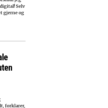
digital! Selv
et gjerne og
ale
uten
g
, forklarer,