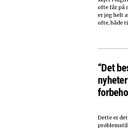
ofte får på 
er jeg helt
ofte, både 
“Det be
nyheter
forbeho
Dette er de
problemstil