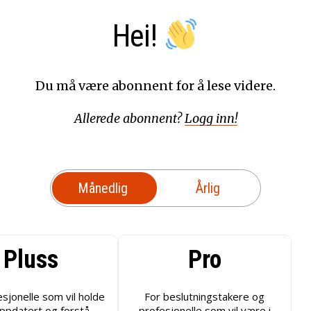
Hei!
Du må være abonnent for å lese videre.
Allerede abonnent?
Logg inn!
Månedlig
Årlig
Pluss
Pro
esjonelle som vil holde
For beslutningstakere og
ppdatert og forstå
profesjonelle som vil være i