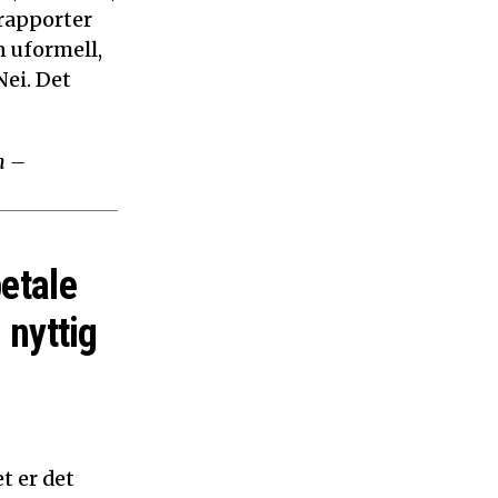
 rapporter
n uformell,
ei. Det
m –
betale
 nyttig
t er det