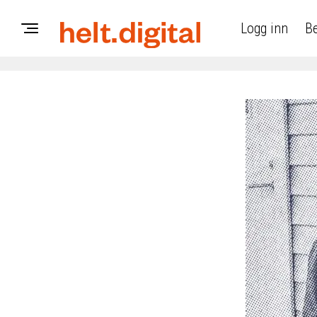
Logg inn
Be