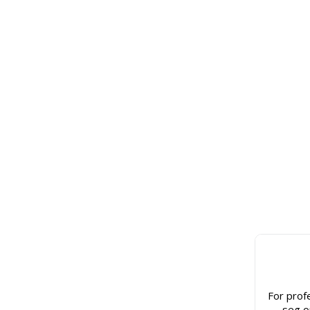
For prof
seg o