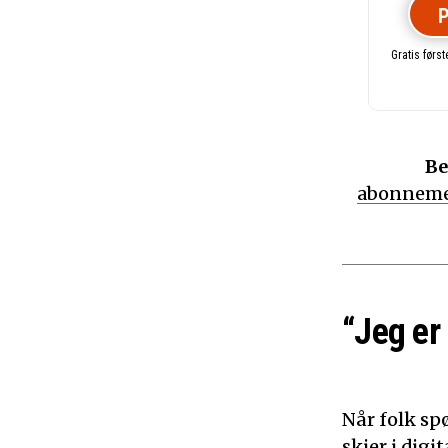
P
Gratis førs
Be
abonneme
“Jeg er
Når folk sp
skjer i dig