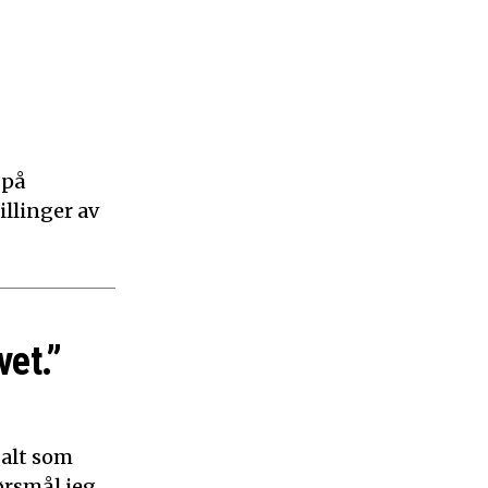
 på
illinger av
vet.”
 alt som
ørsmål jeg