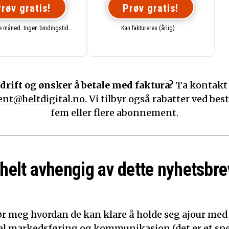
røv gratis!
Prøv gratis!
te måned. Ingen bindingstid.
Kan faktureres (årlig)
drift og ønsker å betale med faktura?
Ta kontakt
nt@heltdigital.no
. Vi tilbyr også rabatter ved best
fem eller flere abonnement.
 helt avhengig av dette nyhetsbre
ør meg hvordan de kan klare å holde seg ajour med
ital markedsføring og kommunikasjon (det er et sp