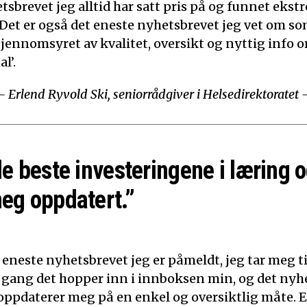
tsbrevet jeg alltid har satt pris på og funnet ekst
 Det er også det eneste nyhetsbrevet jeg vet om som
Gjennomsyret av kvalitet, oversikt og nyttig info o
l’.
– Erlend Ryvold Ski, seniorrådgiver i Helsedirektoratet 
de beste investeringene i læring o
eg oppdatert.”
 eneste nyhetsbrevet jeg er påmeldt, jeg tar meg tid
 gang det hopper inn i innboksen min, og det nyh
t oppdaterer meg på en enkel og oversiktlig måte. E