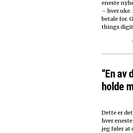
eneste nyhe
– hver uke.
betale for. 
things digita
“En av 
holde m
Dette er det
hver eneste
jeg føler a