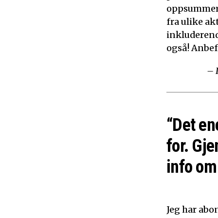
oppsummerer
fra ulike ak
inkluderen
også! Anbef
– 
“Det en
for. Gje
info om 
Jeg har abon