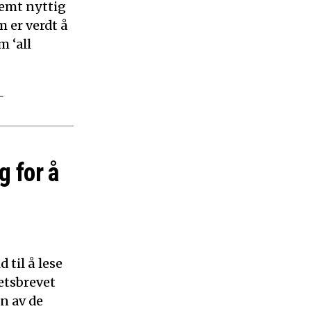
remt nyttig
 er verdt å
m ‘all
–
g for å
 til å lese
etsbrevet
n av de