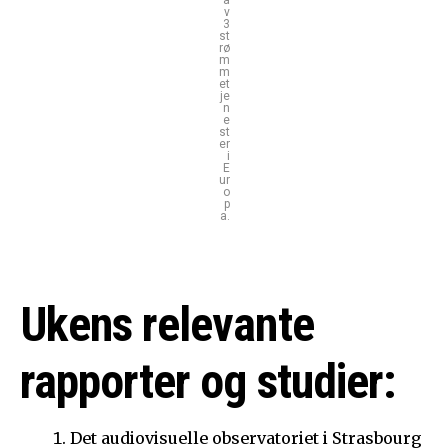
a
v
3
st
rø
m
m
et
je
n
e
st
er
i
E
ur
o
p
a.
Ukens relevante
rapporter og studier:
Det audiovisuelle observatoriet i Strasbourg