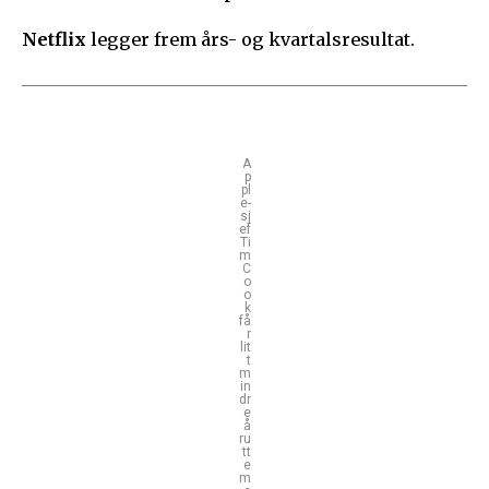
Netflix
legger frem års- og kvartalsresultat.
A
p
pl
e-
sj
ef
Ti
m
C
o
o
k
få
r
lit
t
m
in
dr
e
å
ru
tt
e
m