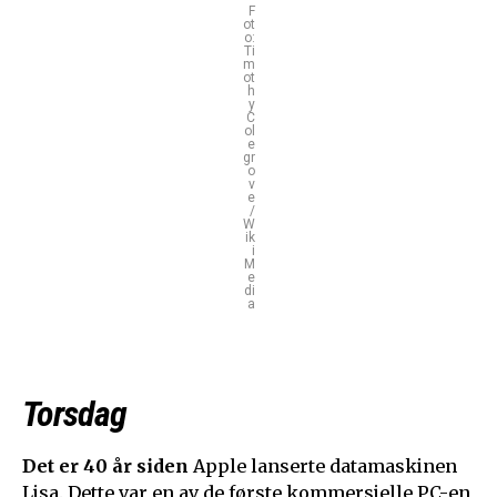
F
ot
o:
Ti
m
ot
h
y
C
ol
e
gr
o
v
e
/
W
ik
i
M
e
di
a
Torsdag
Det er 40 år siden
Apple lanserte datamaskinen
Lisa. Dette var en av de første kommersielle PC-en