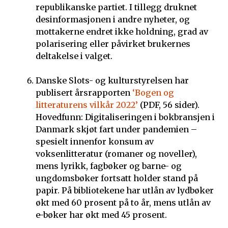
republikanske partiet. I tillegg druknet
desinformasjonen i andre nyheter, og
mottakerne endret ikke holdning, grad av
polarisering eller påvirket brukernes
deltakelse i valget.
Danske Slots- og kulturstyrelsen har
publisert årsrapporten
‘Bogen og
litteraturens vilkår 2022’
(PDF, 56 sider).
Hovedfunn: Digitaliseringen i bokbransjen i
Danmark skjøt fart under pandemien –
spesielt innenfor konsum av
voksenlitteratur (romaner og noveller),
mens lyrikk, fagbøker og barne- og
ungdomsbøker fortsatt holder stand på
papir. På bibliotekene har utlån av lydbøker
økt med 60 prosent på to år, mens utlån av
e-bøker har økt med 45 prosent.