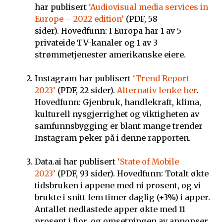
har publisert
‘Audiovisual media services in
Europe – 2022 edition’
(PDF, 58
sider). Hovedfunn: I Europa har 1 av 5
privateide TV-kanaler og 1 av 3
strømmetjenester amerikanske eiere.
Instagram har publisert
‘Trend Report
2023’
(PDF, 22 sider).
Alternativ lenke her
.
Hovedfunn: Gjenbruk, handlekraft, klima,
kulturell nysgjerrighet og viktigheten av
samfunnsbygging er blant mange trender
Instagram peker på i denne rapporten.
Data.ai har publisert
‘State of Mobile
2023’
(PDF, 93 sider). Hovedfunn: Totalt økte
tidsbruken i appene med ni prosent, og vi
brukte i snitt fem timer daglig (+3%) i apper.
Antallet nedlastede apper økte med 11
prosent i fjor, og omsetningen av annonser