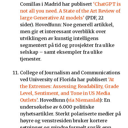
Comillas i Madrid har publisert
‘ChatGPT is
not all you need. A State of the Art Review of
large Generative AI models’
(PDF, 22
sider). Hovedfunn: Noe generell artikkel,
men gir et interessant overblikk over
utviklingen av kunstig intelligens
segmentert på tid og prosjekter fra ulike
selskap – samt eksempler fra ulike
tjenester.
College of Journalism and Communications
ved University of Florida har publisert
‘At
the Extremes: Assessing Readability, Grade
Level, Sentiment, and Tone in US Media
Outlets’
. Hovedfunn (
via Niemanlab
): En
undersøkelse av 6.000 politiske
nyhetsartikler. Sterkt polariserte medier på
høyre og venstresiden bruker kortere
setninger og mindre formelt språk enn