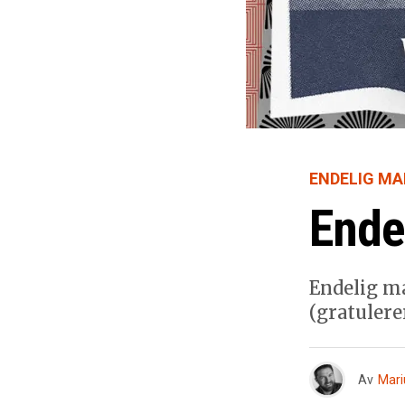
ENDELIG M
Ende
Endelig m
(gratulere
Av
Mari