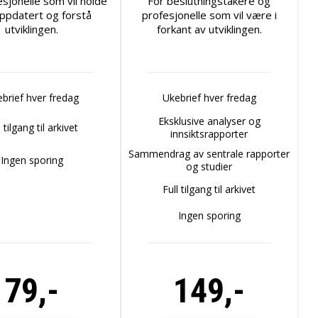
esjonelle som vil holde
For beslutningstakere og
ppdatert og forstå
profesjonelle som vil være i
utviklingen.
forkant av utviklingen.
brief hver fredag
Ukebrief hver fredag
Eksklusive analyser og
l tilgang til arkivet
innsiktsrapporter
Sammendrag av sentrale rapporter
Ingen sporing
og studier
Full tilgang til arkivet
Ingen sporing
79,-
149,-