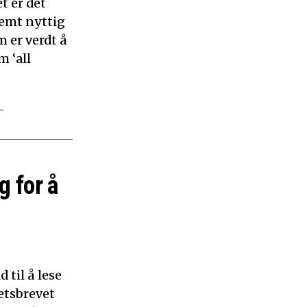
t er det
remt nyttig
 er verdt å
m ‘all
–
g for å
 til å lese
etsbrevet