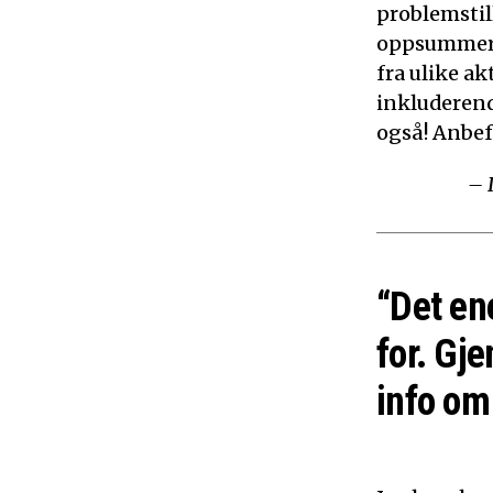
problemstil
oppsummerer
fra ulike ak
inkluderen
også! Anbef
– 
“Det en
for. Gje
info om 