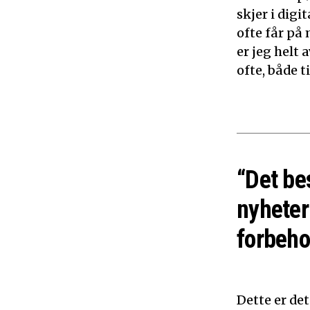
skjer i dig
ofte får på 
er jeg helt
ofte, både 
“Det be
nyheter
forbeho
Dette er de