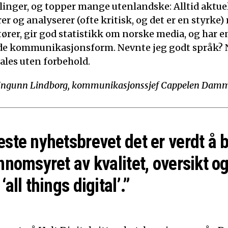
linger, og topper mange utenlandske: Alltid aktuelt
 og analyserer (ofte kritisk, og det er en styrke)
tører, gir god statistikk om norske media, og har e
de kommunikasjonsform. Nevnte jeg godt språk? N
ales uten forbehold.
Ingunn Lindborg, kommunikasjonssjef Cappelen Dam
este nyhetsbrevet det er verdt å 
nnomsyret av kvalitet, oversikt og
‘all things digital’.”