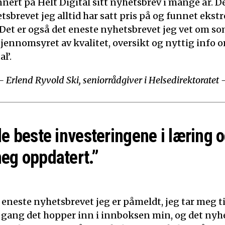
nert på Helt Digital sitt nyhetsbrev i mange år. De
tsbrevet jeg alltid har satt pris på og funnet ekst
 Det er også det eneste nyhetsbrevet jeg vet om som
Gjennomsyret av kvalitet, oversikt og nyttig info o
l’.
– Erlend Ryvold Ski, seniorrådgiver i Helsedirektoratet 
de beste investeringene i læring o
eg oppdatert.”
 eneste nyhetsbrevet jeg er påmeldt, jeg tar meg tid
 gang det hopper inn i innboksen min, og det nyh