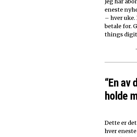
Jeg har abon
eneste nyhe
– hver uke.
betale for. 
things digita
“En av 
holde m
Dette er det
hver eneste