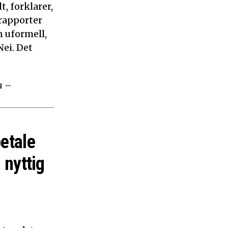
, forklarer,
 rapporter
n uformell,
ei. Det
m –
betale
 nyttig