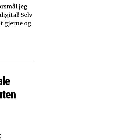
ørsmål jeg
digital! Selv
et gjerne og
ale
uten
g