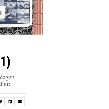
1)
edagen
dier: