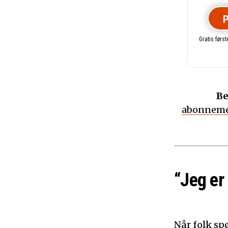
P
Gratis førs
Be
abonneme
“Jeg er
Når folk sp