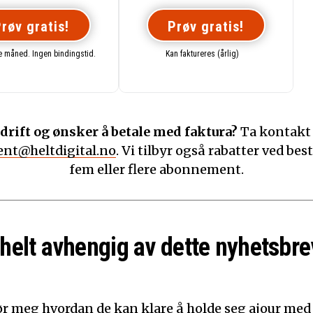
røv gratis!
Prøv gratis!
te måned. Ingen bindingstid.
Kan faktureres (årlig)
drift og ønsker å betale med faktura?
Ta kontakt
nt@heltdigital.no
. Vi tilbyr også rabatter ved best
fem eller flere abonnement.
 helt avhengig av dette nyhetsbre
ør meg hvordan de kan klare å holde seg ajour med