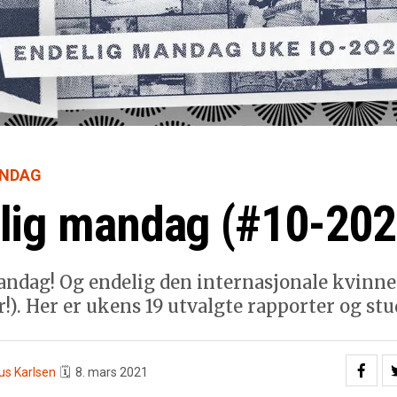
ANDAG
lig mandag (#10-202
andag! Og endelig den internasjonale kvinn
r!). Her er ukens 19 utvalgte rapporter og stu
us Karlsen
🗓
8. mars 2021